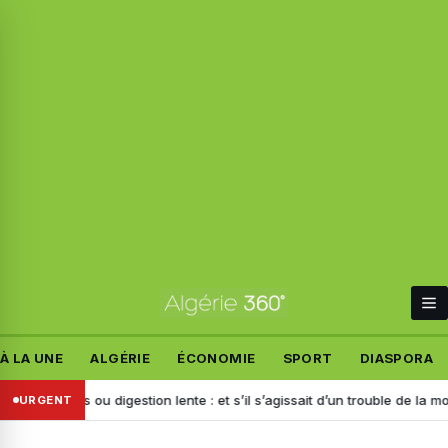
À LA UNE
ALGÉRIE
ÉCONOMIE
SPORT
DIASPORA
ents ou digestion lente : et s’il s’agissait d’un trouble de la motilité ?
URGENT