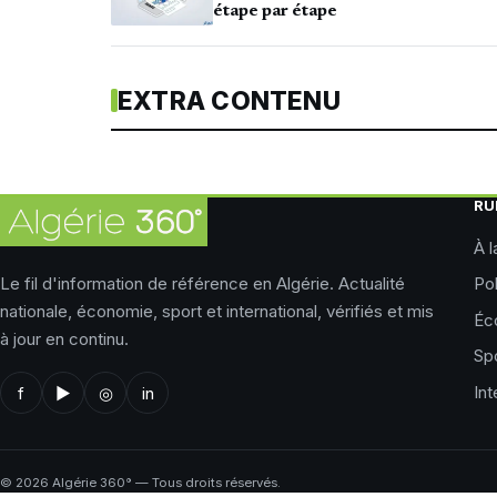
étape par étape
EXTRA CONTENU
RU
À l
Le fil d'information de référence en Algérie. Actualité
Pol
nationale, économie, sport et international, vérifiés et mis
Éc
à jour en continu.
Sp
Int
f
▶
◎
in
©
2026
Algérie 360° — Tous droits réservés.