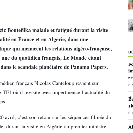
iz Bouteflika malade et fatigué durant la visite
alité en France et en Algérie, dans une
ique qui menacent les relations algéro-française,
D
la une du quotidien français, Le Monde citant
Fo
é dans le scandale planétaire de Panama Papers.
im
r
édien français Nicolas Canteloup revient sur
8 
de TF1 où il revisite avec impertinence l’actualité du
Éc
gas.
si
8 
0 avril, c’est son retour sur les séquences filmée du
e, durant la visite en Algérie du premier ministre
Al