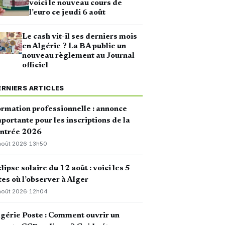
voici le nouveau cours de
l’euro ce jeudi 6 août
Le cash vit-il ses derniers mois
en Algérie ? La BA publie un
nouveau règlement au Journal
officiel
ERNIERS ARTICLES
rmation professionnelle : annonce
portante pour les inscriptions de la
entrée 2026
août 2026
·
13h50
lipse solaire du 12 août : voici les 5
tes où l’observer à Alger
août 2026
·
12h04
gérie Poste : Comment ouvrir un