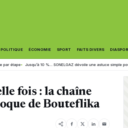
POLITIQUE
ÉCONOMIE
SPORT
FAITS DIVERS
DIASPO
pe
Jusqu’à 10 %… SONELGAZ dévoile une astuce simple pour réduire s
e fois : la chaîne
moque de Bouteflika