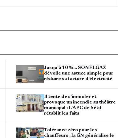
Jusqu’à 10 %… SONELGAZ
dévoile une astuce simple pour
réduire sa facture d’électricité
Il tente de s’immoler et
provoque un incendie au théâtre
municipal : L’APC de Sétif
rétablit les faits
Tolérance zéro pour les
chauffeurs : la GN généralise le