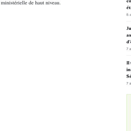
 ministérielle de haut niveau.
co
é
8 
J
as
d’
7 
Il
in
Sé
7 