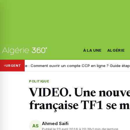
À LA UNE
ALGÉRIE
 Poste : Comment ouvrir un compte CCP en ligne ? Guide étape par éta
URGENT
POLITIQUE
VIDEO. Une nouvell
française TF1 se 
Ahmed Saifi
AS
Publié le 23 avril 2016 à 20:38
1 min de lecture