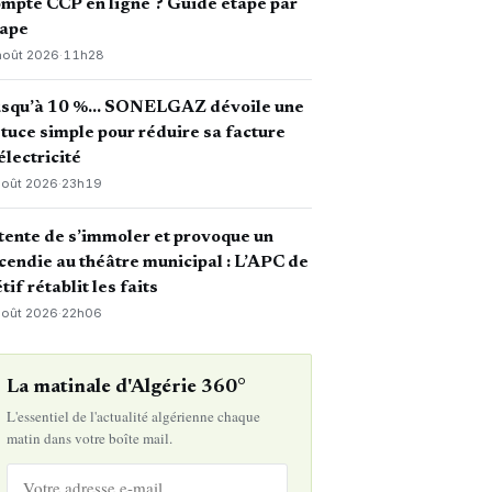
mpte CCP en ligne ? Guide étape par
tape
août 2026
·
11h28
usqu’à 10 %… SONELGAZ dévoile une
tuce simple pour réduire sa facture
électricité
août 2026
·
23h19
 tente de s’immoler et provoque un
cendie au théâtre municipal : L’APC de
tif rétablit les faits
août 2026
·
22h06
La matinale d'Algérie 360°
L'essentiel de l'actualité algérienne chaque
matin dans votre boîte mail.