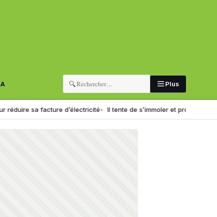
🔍
RA
Plus
a facture d’électricité
Il tente de s’immoler et provoque un incendie a