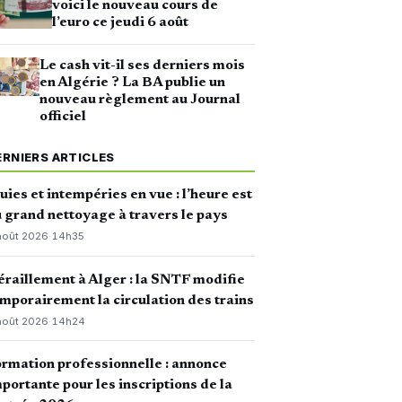
voici le nouveau cours de
l’euro ce jeudi 6 août
Le cash vit-il ses derniers mois
en Algérie ? La BA publie un
nouveau règlement au Journal
officiel
ERNIERS ARTICLES
uies et intempéries en vue : l’heure est
 grand nettoyage à travers le pays
août 2026
·
14h35
raillement à Alger : la SNTF modifie
mporairement la circulation des trains
août 2026
·
14h24
rmation professionnelle : annonce
portante pour les inscriptions de la