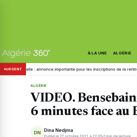
À LA UNE
ALGÉRIE
onnelle : annonce importante pour les inscriptions de la rentrée 2026
URGENT
ALGÉRIE
VIDEO. Bensebaini
6 minutes face au
Dina Nedjma
DN
Publié le 27 octobre 2021 à 22:05
1 min de lecture