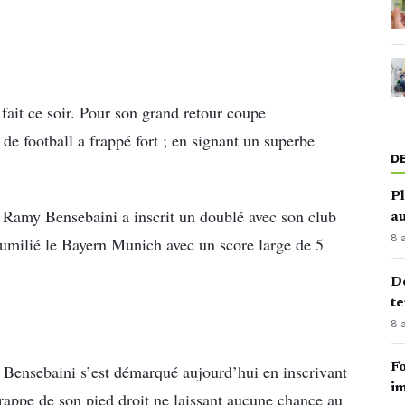
it ce soir. Pour son grand retour coupe
de football a frappé fort ; en signant un superbe
D
Pl
n Ramy Bensebaini a inscrit un doublé avec son club
au
8 
milié le Bayern Munich avec un score large de 5
Dé
te
8 
Fo
, Bensebaini s’est démarqué aujourd’hui en inscrivant
im
frappe de son pied droit ne laissant aucune chance au