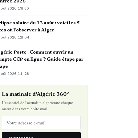
entrée 2026
août 2026
·
13h50
lipse solaire du 12 août : voici les 5
tes où l’observer à Alger
août 2026
·
12h04
gérie Poste : Comment ouvrir un
mpte CCP en ligne ? Guide étape par
tape
août 2026
·
11h28
La matinale d'Algérie 360°
L'essentiel de l'actualité algérienne chaque
matin dans votre boîte mail.
Je m'abonne