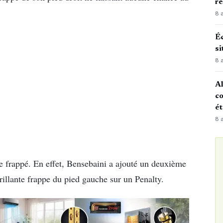
r
8 
Éc
si
8 
Al
co
é
8 
re frappé. En effet, Bensebaini a ajouté un deuxième
brillante frappe du pied gauche sur un Penalty.