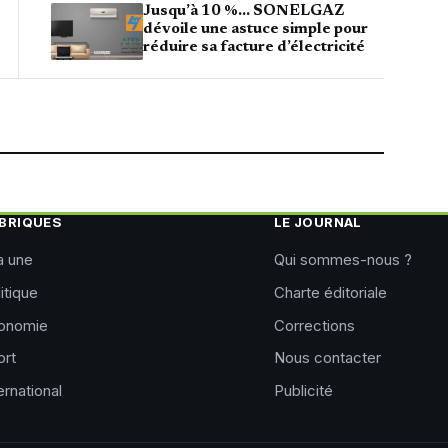
Jusqu’à 10 %… SONELGAZ
dévoile une astuce simple pour
réduire sa facture d’électricité
BRIQUES
LE JOURNAL
a une
Qui sommes-nous ?
itique
Charte éditoriale
onomie
Corrections
ort
Nous contacter
ernational
Publicité