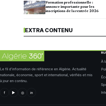
Formation professionnelle :
annonce importante pour les
inscriptions de la rentrée 2026
EXTRA CONTENU
RU
À l
Le fil d'information de référence en Algérie. Actualité
Pol
nationale, économie, sport et international, vérifiés et mis
Éc
à jour en continu.
Sp
Int
f
▶
◎
in