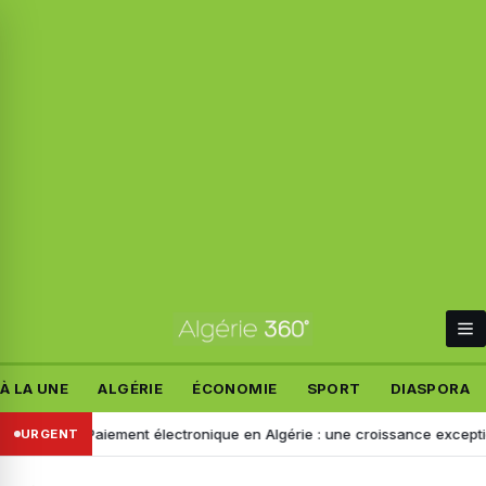
À LA UNE
ALGÉRIE
ÉCONOMIE
SPORT
DIASPORA
Paiement électronique en Algérie : une croissance exceptionnelle a
URGENT