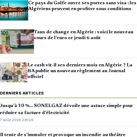
Ce pays du Golfe ouvre ses portes sans visa : les
Algériens peuvent en profiter sous conditions
Taux de change en Algérie : voici le nouveau
cours de l’euro ce jeudi 6 août
Le cash vit-il ses derniers mois en Algérie ? La
BA publie un nouveau règlement au Journal
officiel
DERNIERS ARTICLES
Jusqu’à 10 %… SONELGAZ dévoile une astuce simple pour
réduire sa facture d’électricité
7 août 2026
·
23h19
Il tente de s’immoler et provoque un incendie au théâtre