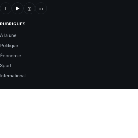
f
▶
◎
in
RUBRIQUES
À la une
Politique
Économie
Sport
International
LE JOURNAL
Qui sommes-nous ?
Charte éditoriale
Corrections
Nous contacter