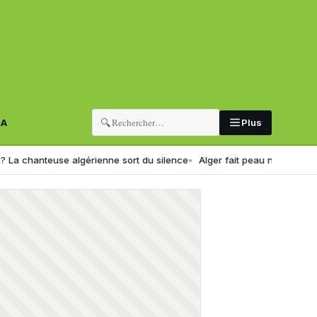
🔍
RA
Plus
se algérienne sort du silence
Alger fait peau neuve : la capitale 