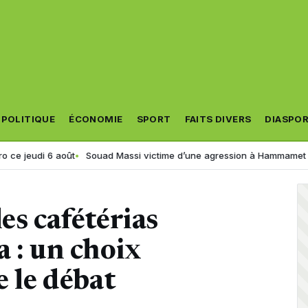
POLITIQUE
ÉCONOMIE
SPORT
FAITS DIVERS
DIASPO
 août
Souad Massi victime d’une agression à Hammamet ? La chanteu
es cafétérias
a : un choix
e le débat