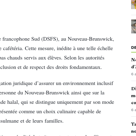
ire francophone Sud (DSFS), au Nouveau-Brunswick,
 cafétéria. Cette mesure, inédite à une telle échelle
D
as chauds servis aux élèves. Selon les autorités
No
inclusion et de respect des droits fondamentaux.
d’
6 
ation juridique d’assurer un environnement inclusif
Di
a personne du Nouveau-Brunswick ainsi que sur la
mè
ande halal, qui se distingue uniquement par son mode
co
présentée comme un choix culinaire capable de
6 
sulmane et de leurs familles.
Ta
no