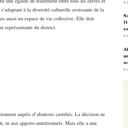
ir une égalité de traitement entre tous les élèves et
6 
s’adaptant à la diversité culturelle croissante de la
So
is aussi un espace de vie collective. Elle doit
H
ne représentante du district.
so
6 
Al
u
w
6 
sionnent auprès d’abattoirs certifiés. La décision ne
t, ni aux apports nutritionnels. Mais elle a une