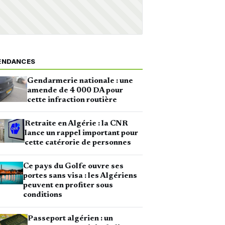
ENDANCES
Gendarmerie nationale : une
amende de 4 000 DA pour
cette infraction routière
Retraite en Algérie : la CNR
lance un rappel important pour
cette catérorie de personnes
Ce pays du Golfe ouvre ses
portes sans visa : les Algériens
peuvent en profiter sous
conditions
Passeport algérien : un