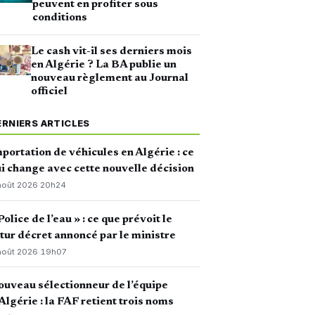
peuvent en profiter sous
conditions
Le cash vit-il ses derniers mois
en Algérie ? La BA publie un
nouveau règlement au Journal
officiel
ERNIERS ARTICLES
portation de véhicules en Algérie : ce
i change avec cette nouvelle décision
août 2026
·
20h24
Police de l’eau » : ce que prévoit le
tur décret annoncé par le ministre
août 2026
·
19h07
uveau sélectionneur de l’équipe
Algérie : la FAF retient trois noms