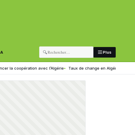
🔍
RA
Plus
ration avec l’Algérie
Taux de change en Algérie : voici le nouveau c