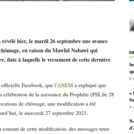
révélé hier, le mardi 26 septembre une avance
e chômage, en raison du Mawlid Nabawi qui
D
e, date à laquelle le versement de cette dernière
Im
qu
6 
 officielle Facebook, que
l’ANEM
a expliqué que
la célébration de la naissance du Prophète (PSL)le 28
« 
fu
locations de chômage, une modification a été
6 
ourd’hui, le mercredi 27 septembre 2023.
No
au courant de cette modification, des messages texte
d’