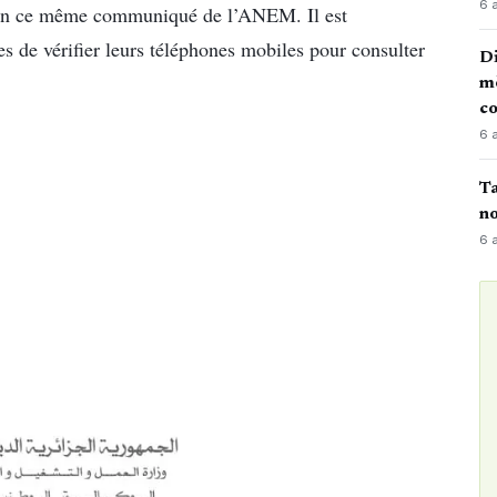
6 
elon ce même communiqué de l’ANEM. Il est
de vérifier leurs téléphones mobiles pour consulter
Di
mè
co
6 
Ta
no
6 