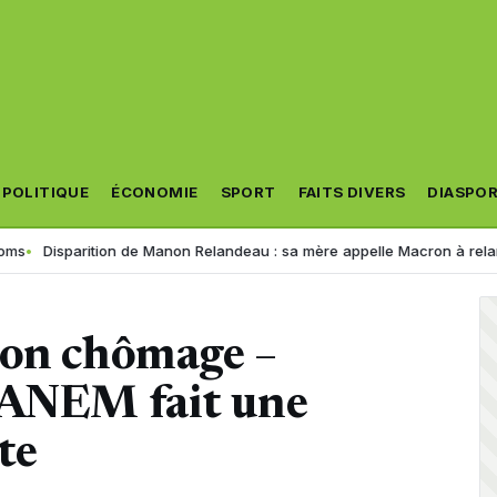
POLITIQUE
ÉCONOMIE
SPORT
FAITS DIVERS
DIASPO
rition de Manon Relandeau : sa mère appelle Macron à relancer la coopé
ion chômage –
’ANEM fait une
te