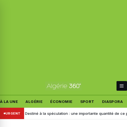
À LA UNE
ALGÉRIE
ÉCONOMIE
SPORT
DIASPORA
mand
Destiné à la spéculation : une importante quantité de ce produit s
URGENT