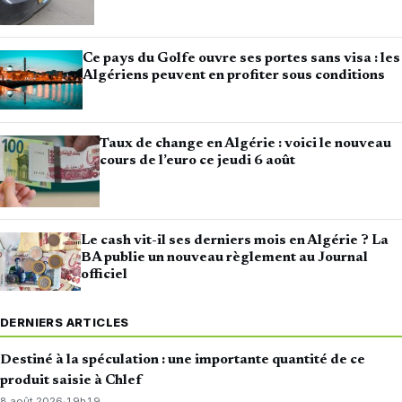
Ce pays du Golfe ouvre ses portes sans visa : les
Algériens peuvent en profiter sous conditions
Taux de change en Algérie : voici le nouveau
cours de l’euro ce jeudi 6 août
Le cash vit-il ses derniers mois en Algérie ? La
BA publie un nouveau règlement au Journal
officiel
DERNIERS ARTICLES
Destiné à la spéculation : une importante quantité de ce
produit saisie à Chlef
8 août 2026
·
19h19