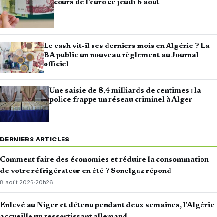
cours de l’euro ce jeudi 6 août
Le cash vit-il ses derniers mois en Algérie ? La
BA publie un nouveau règlement au Journal
officiel
Une saisie de 8,4 milliards de centimes : la
police frappe un réseau criminel à Alger
DERNIERS ARTICLES
Comment faire des économies et réduire la consommation
de votre réfrigérateur en été ? Sonelgaz répond
8 août 2026
·
20h26
Enlevé au Niger et détenu pendant deux semaines, l’Algérie
accueille un ressortissant allemand