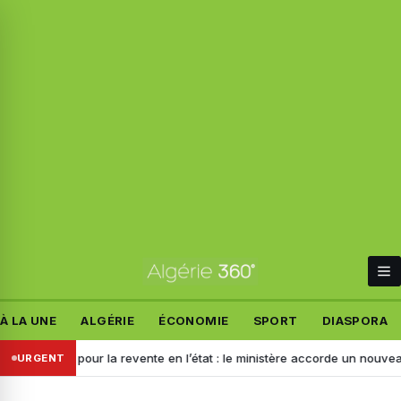
À LA UNE
ALGÉRIE
ÉCONOMIE
SPORT
DIASPORA
rtation pour la revente en l’état : le ministère accorde un nouveau déla
URGENT