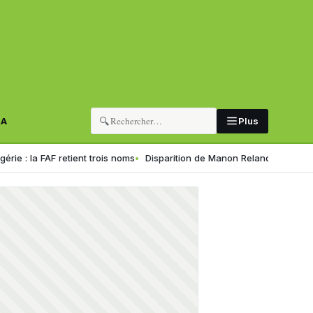
🔍
RA
Plus
F retient trois noms
Disparition de Manon Relandeau : sa mère appelle