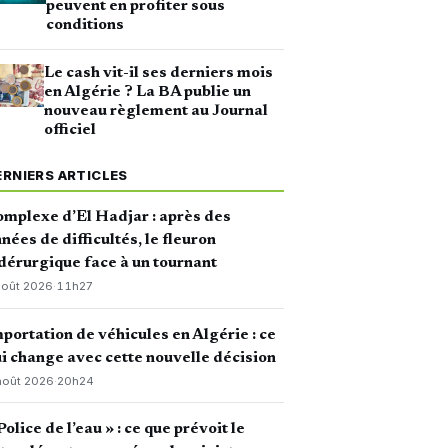
peuvent en profiter sous
conditions
Le cash vit-il ses derniers mois
en Algérie ? La BA publie un
nouveau règlement au Journal
officiel
ERNIERS ARTICLES
mplexe d’El Hadjar : après des
nées de difficultés, le fleuron
dérurgique face à un tournant
août 2026
·
11h27
portation de véhicules en Algérie : ce
i change avec cette nouvelle décision
août 2026
·
20h24
Police de l’eau » : ce que prévoit le