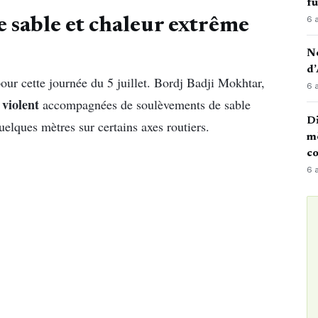
fu
6 
e sable et chaleur extrême
No
d’
our cette journée du 5 juillet. Bordj Badji Mokhtar,
6 
 violent
accompagnées de soulèvements de sable
Di
quelques mètres sur certains axes routiers.
mè
co
6 