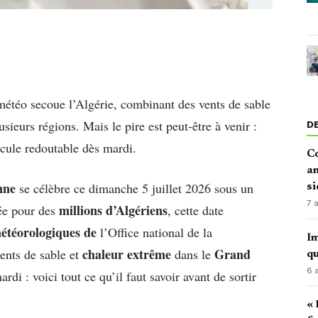
e météo secoue l’Algérie, combinant des vents de sable
ieurs régions. Mais le pire est peut-être à venir :
D
cule redoutable dès mardi.
Co
an
nne
se célèbre ce dimanche 5 juillet 2026 sous un
si
7 
millions d’Algériens
yée pour des
, cette date
météorologiques de
l’Office national de la
Im
chaleur extrême
Grand
ents de sable et
dans le
qu
6 
rdi : voici tout ce qu’il faut savoir avant de sortir
« 