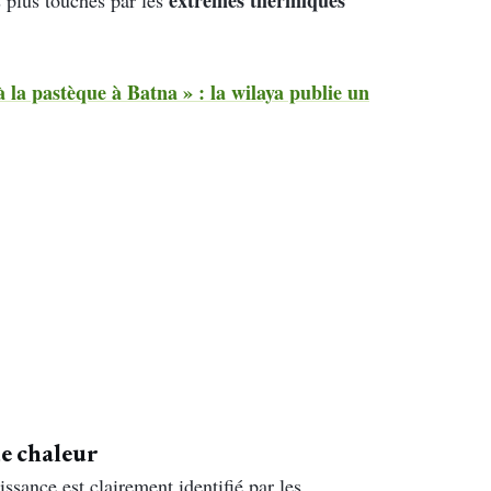
à la pastèque à Batna » : la wilaya publie un
de chaleur
sance est clairement identifié par les