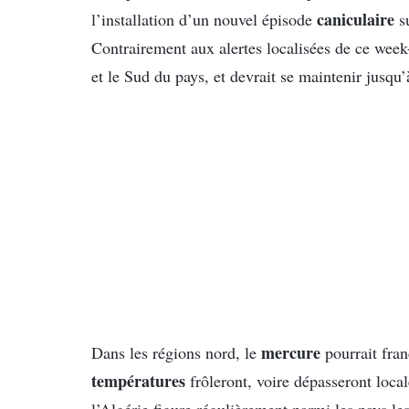
caniculaire
l’installation d’un nouvel épisode
su
Contrairement aux alertes localisées de ce wee
et le Sud du pays, et devrait se maintenir jusqu’
mercure
Dans les régions nord, le
pourrait fran
températures
frôleront, voire dépasseront loca
l’Algérie figure régulièrement parmi les pays le