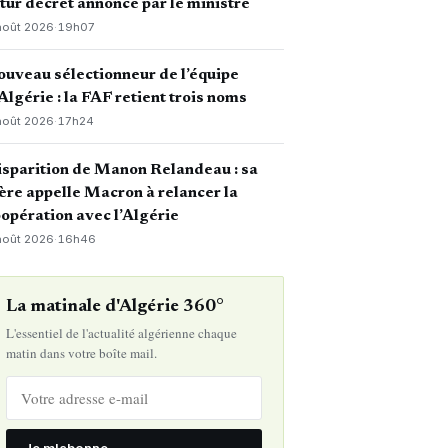
tur décret annoncé par le ministre
août 2026
·
19h07
uveau sélectionneur de l’équipe
Algérie : la FAF retient trois noms
août 2026
·
17h24
sparition de Manon Relandeau : sa
re appelle Macron à relancer la
opération avec l’Algérie
août 2026
·
16h46
La matinale d'Algérie 360°
L'essentiel de l'actualité algérienne chaque
matin dans votre boîte mail.
Je m'abonne