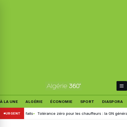
À LA UNE
ALGÉRIE
ÉCONOMIE
SPORT
DIASPORA
it les faits
Tolérance zéro pour les chauffeurs : la GN généralise le
URGENT