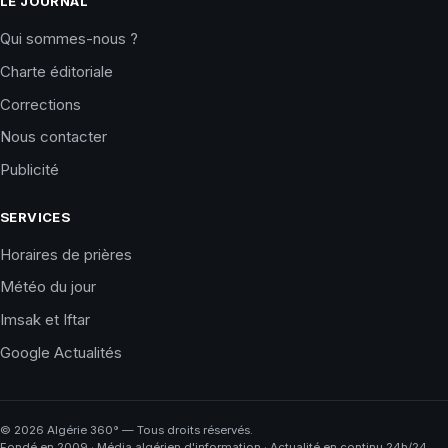
LE JOURNAL
Qui sommes-nous ?
Charte éditoriale
Corrections
Nous contacter
Publicité
SERVICES
Horaires de prières
Météo du jour
Imsak et Iftar
Google Actualités
©
2026
Algérie 360° — Tous droits réservés.
Fondé en 2009 · Média algérien d'information · Actualité en continu 24h/24