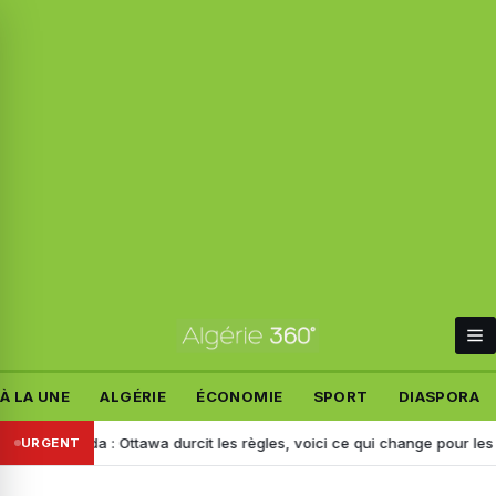
À LA UNE
ALGÉRIE
ÉCONOMIE
SPORT
DIASPORA
da : Ottawa durcit les règles, voici ce qui change pour les étudiants é
URGENT