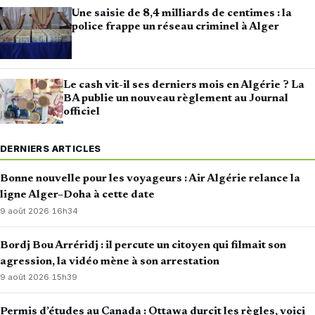
Une saisie de 8,4 milliards de centimes : la
police frappe un réseau criminel à Alger
Le cash vit-il ses derniers mois en Algérie ? La
BA publie un nouveau règlement au Journal
officiel
DERNIERS ARTICLES
Bonne nouvelle pour les voyageurs : Air Algérie relance la
ligne Alger–Doha à cette date
9 août 2026
·
16h34
Bordj Bou Arréridj : il percute un citoyen qui filmait son
agression, la vidéo mène à son arrestation
9 août 2026
·
15h39
Permis d’études au Canada : Ottawa durcit les règles, voici