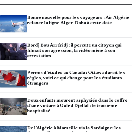
Bonne nouvelle pour les voyageurs : Air Algérie
relance la ligne Alger–Doha à cette date
Bordj Bou Arréridj : il percute un citoyen qui
filmait son agression, la vidéo mène à son
arrestation
Permis d’études au Canada : Ottawa durcit les
règles, voici ce qui change pour les étudiants
étrangers
Deux enfants meurent asphyxiés dans le coffre
d’une voiture à Ouled Djellal : le troisième
hospitalisé
De l’Algérie à Marseille via la Sardaigne: les