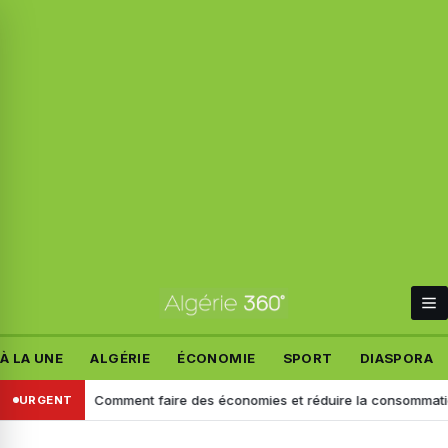
À LA UNE
ALGÉRIE
ÉCONOMIE
SPORT
DIASPORA
érie
Comment faire des économies et réduire la consommation de vot
URGENT