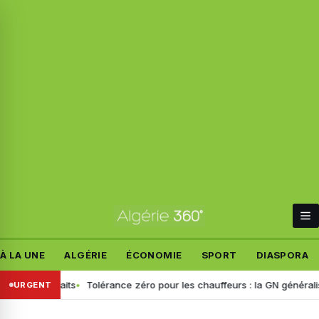
À LA UNE
ALGÉRIE
ÉCONOMIE
SPORT
DIASPORA
t les faits
Tolérance zéro pour les chauffeurs : la GN généralise le 
URGENT