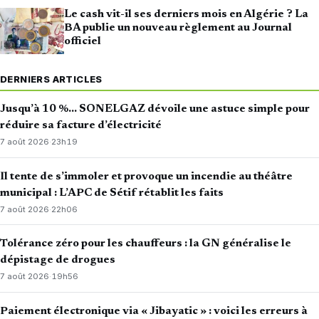
Le cash vit-il ses derniers mois en Algérie ? La
BA publie un nouveau règlement au Journal
officiel
DERNIERS ARTICLES
Jusqu’à 10 %… SONELGAZ dévoile une astuce simple pour
réduire sa facture d’électricité
7 août 2026
·
23h19
Il tente de s’immoler et provoque un incendie au théâtre
municipal : L’APC de Sétif rétablit les faits
7 août 2026
·
22h06
Tolérance zéro pour les chauffeurs : la GN généralise le
dépistage de drogues
7 août 2026
·
19h56
Paiement électronique via « Jibayatic » : voici les erreurs à