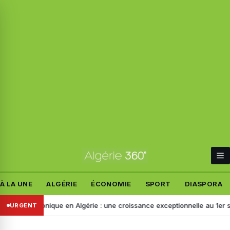
À LA UNE
ALGÉRIE
ÉCONOMIE
SPORT
DIASPORA
lectronique en Algérie : une croissance exceptionnelle au 1er semest
URGENT