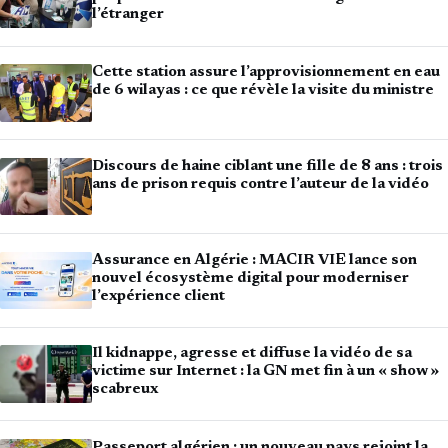
l’étranger
Cette station assure l’approvisionnement en eau
de 6 wilayas : ce que révèle la visite du ministre
Discours de haine ciblant une fille de 8 ans : trois
ans de prison requis contre l’auteur de la vidéo
Assurance en Algérie : MACIR VIE lance son
nouvel écosystème digital pour moderniser
l’expérience client
Il kidnappe, agresse et diffuse la vidéo de sa
victime sur Internet : la GN met fin à un « show »
scabreux
Passeport algérien : un nouveau pays rejoint la