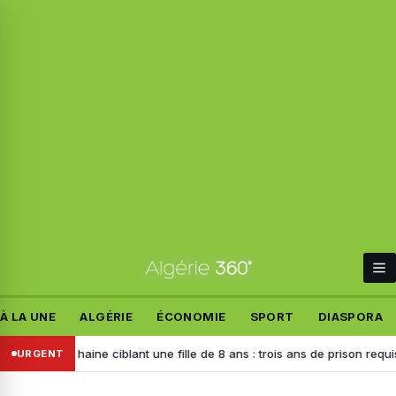
À LA UNE
ALGÉRIE
ÉCONOMIE
SPORT
DIASPORA
de haine ciblant une fille de 8 ans : trois ans de prison requis contre l
URGENT