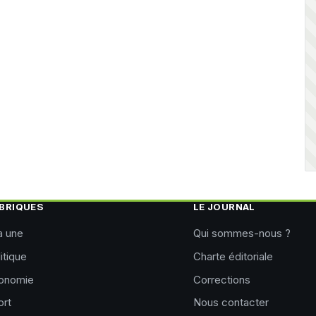
BRIQUES
LE JOURNAL
a une
Qui sommes-nous ?
itique
Charte éditoriale
onomie
Corrections
ort
Nous contacter