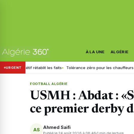
À LA UNE
ALGÉRIE
e Sétif rétablit les faits
Tolérance zéro pour les chauffeurs : la GN 
URGENT
FOOTBALL ALGÉRIE
USMH : Abdat : «S
ce premier derby d
Ahmed Saifi
AS
Publié le 24 août 2016 à 08:46
1 min de lecture