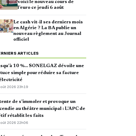
voici le nouveau cours de
l’euro ce jeudi 6 août
Le cash vit-il ses derniers mois
en Algérie ? La BA publie un
nouveau règlement au Journal
officiel
ERNIERS ARTICLES
usqu’à 10 %… SONELGAZ dévoile une
tuce simple pour réduire sa facture
électricité
août 2026
·
23h19
 tente de s’immoler et provoque un
cendie au théâtre municipal : L’APC de
tif rétablit les faits
août 2026
·
22h06