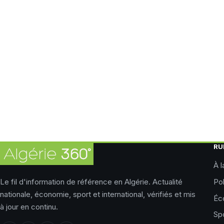
RU
À l
Le fil d'information de référence en Algérie. Actualité
Pol
nationale, économie, sport et international, vérifiés et mis
Éc
à jour en continu.
Sp