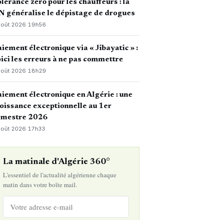
lérance zéro pour les chauffeurs : la
 généralise le dépistage de drogues
août 2026
·
19h56
iement électronique via « Jibayatic » :
ici les erreurs à ne pas commettre
août 2026
·
18h29
iement électronique en Algérie : une
oissance exceptionnelle au 1er
emestre 2026
août 2026
·
17h33
La matinale d'Algérie 360°
L'essentiel de l'actualité algérienne chaque
matin dans votre boîte mail.