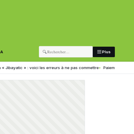
🔍
RA
Plus
tic » : voici les erreurs à ne pas commettre
Paiement électronique e