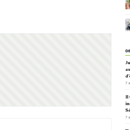
D
J
as
d’
7 
Il
in
Sé
7 