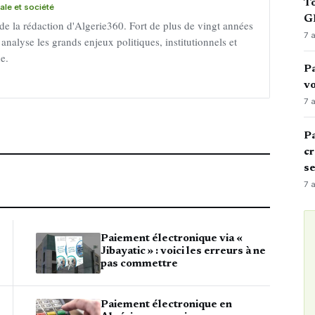
To
nale et société
GN
 de la rédaction d'Algerie360. Fort de plus de vingt années
7 
 analyse les grands enjeux politiques, institutionnels et
ne.
Pa
vo
7 
Pa
cr
s
7 
Paiement électronique via «
Jibayatic » : voici les erreurs à ne
pas commettre
Paiement électronique en