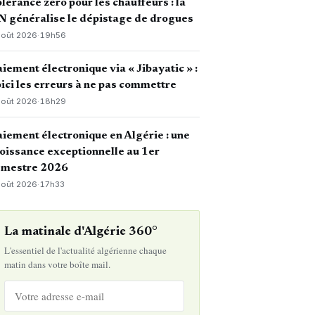
lérance zéro pour les chauffeurs : la
 généralise le dépistage de drogues
août 2026
·
19h56
iement électronique via « Jibayatic » :
ici les erreurs à ne pas commettre
août 2026
·
18h29
iement électronique en Algérie : une
oissance exceptionnelle au 1er
emestre 2026
août 2026
·
17h33
La matinale d'Algérie 360°
L'essentiel de l'actualité algérienne chaque
matin dans votre boîte mail.