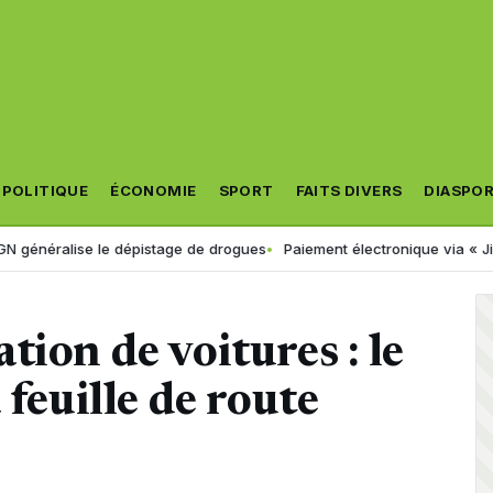
POLITIQUE
ÉCONOMIE
SPORT
FAITS DIVERS
DIASPO
e le dépistage de drogues
Paiement électronique via « Jibayatic » : v
tion de voitures : le
 feuille de route