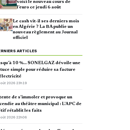
voici le nouveau cours de
l’euro ce jeudi 6 août
Le cash vit-il ses derniers mois
en Algérie ? La BA publie un
nouveau règlement au Journal
officiel
ERNIERS ARTICLES
usqu’à 10 %… SONELGAZ dévoile une
tuce simple pour réduire sa facture
électricité
août 2026
·
23h19
 tente de s’immoler et provoque un
cendie au théâtre municipal : L’APC de
tif rétablit les faits
août 2026
·
22h06