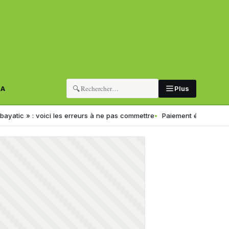
🔍
RA
Plus
oici les erreurs à ne pas commettre
Paiement électronique en Algérie