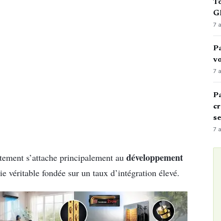
To
GN
7 
Pa
vo
7 
Pa
cr
s
7 
développement
tement s’attache principalement au
ie véritable fondée sur un taux d’intégration élevé.