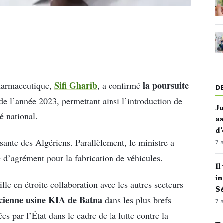
Sifi Gharib
la poursuite
pharmaceutique,
, a confirmé
D
de l’année 2023, permettant ainsi l’introduction de
J
é national.
as
d’
ssante des Algériens. Parallèlement, le ministre a
7 
 d’agrément pour la fabrication de véhicules.
Il
in
le en étroite collaboration avec les autres secteurs
Sé
ncienne usine KIA de Batna
dans les plus brefs
7 
ées par l’État dans le cadre de la lutte contre la