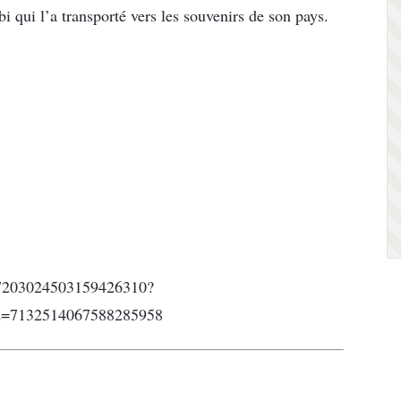
qui l’a transporté vers les souvenirs de son pays.
/7203024503159426310?
d=7132514067588285958