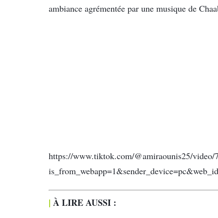
ambiance agrémentée par une musique de Chaabi 
https://www.tiktok.com/@amiraounis25/video
is_from_webapp=1&sender_device=pc&web_i
|
À LIRE AUSSI :