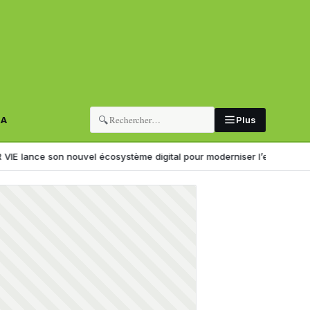
🔍
RA
Plus
nouvel écosystème digital pour moderniser l’expérience client
Il kid