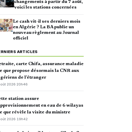
changements à partir du 7 août,
voici les stations concernées
Le cash vit-il ses derniers mois
en Algérie ? La BA publie un
nouveau règlement au Journal
officiel
ERNIERS ARTICLES
traite, carte Chifa, assurance maladie
ce que propose désormais la CNR aux
gériens de l’étranger
août 2026
·
20h46
tte station assure
approvisionnement en eau de 6 wilayas
ce que révèle la visite du ministre
août 2026
·
19h42