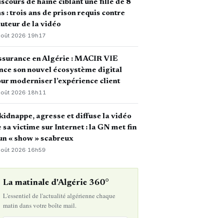
scours de haine ciblant une fille de 8
s : trois ans de prison requis contre
auteur de la vidéo
août 2026
·
19h17
ssurance en Algérie : MACIR VIE
nce son nouvel écosystème digital
ur moderniser l’expérience client
août 2026
·
18h11
 kidnappe, agresse et diffuse la vidéo
 sa victime sur Internet : la GN met fin
un « show » scabreux
août 2026
·
16h59
La matinale d'Algérie 360°
L'essentiel de l'actualité algérienne chaque
matin dans votre boîte mail.