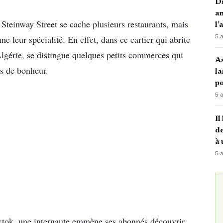
Di
an
Steinway Street se cache plusieurs restaurants, mais
l’
5 
ne leur spécialité. En effet, dans ce cartier qui abrite
’Algérie, se distingue quelques petits commerces qui
A
ts de bonheur.
la
po
5 
Il
de
à 
5 
iktok, une internaute emmène ses abonnés découvrir