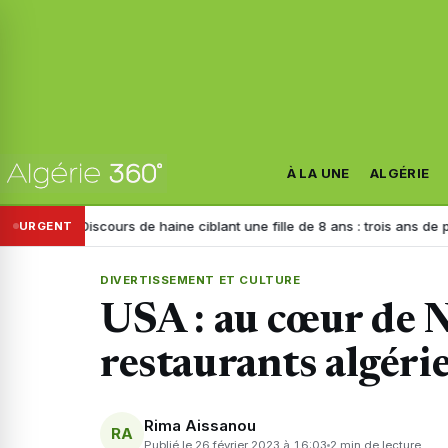
À LA UNE
ALGÉRIE
scours de haine ciblant une fille de 8 ans : trois ans de prison requis c
URGENT
DIVERTISSEMENT ET CULTURE
USA : au cœur de 
restaurants algéri
Rima Aissanou
RA
Publié le 26 février 2023 à 16:03
2 min de lecture