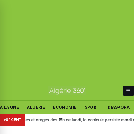
À LA UNE
ALGÉRIE
ÉCONOMIE
SPORT
DIASPORA
 pluies et orages dès 15h ce lundi, la canicule persiste mardi dans plus
URGENT