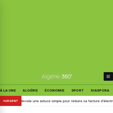
À LA UNE
ALGÉRIE
ÉCONOMIE
SPORT
DIASPORA
dévoile une astuce simple pour réduire sa facture d’électricité
Il 
URGENT