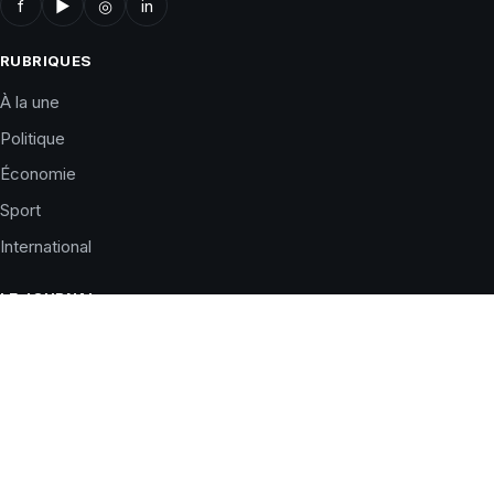
f
▶
◎
in
RUBRIQUES
À la une
Politique
Économie
Sport
International
LE JOURNAL
Qui sommes-nous ?
Charte éditoriale
Corrections
Nous contacter
Publicité