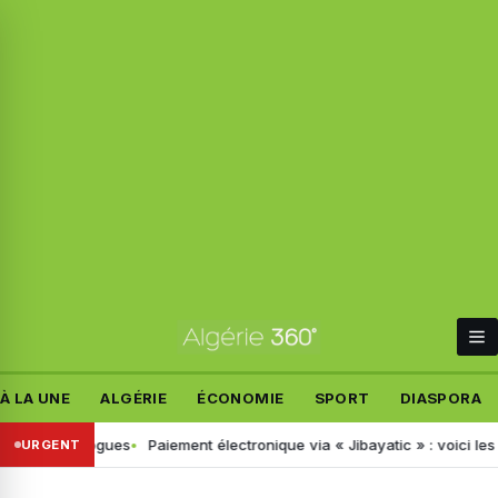
À LA UNE
ALGÉRIE
ÉCONOMIE
SPORT
DIASPORA
de drogues
Paiement électronique via « Jibayatic » : voici les erreurs
URGENT