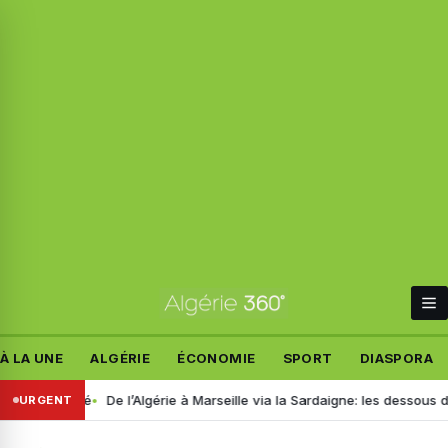
À LA UNE
ALGÉRIE
ÉCONOMIE
SPORT
DIASPORA
pitalisé
De l’Algérie à Marseille via la Sardaigne: les dessous d’un v
URGENT