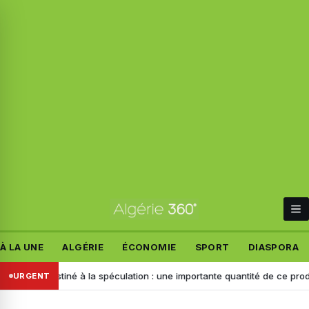
À LA UNE
ALGÉRIE
ÉCONOMIE
SPORT
DIASPORA
Destiné à la spéculation : une importante quantité de ce produit saisie à
URGENT