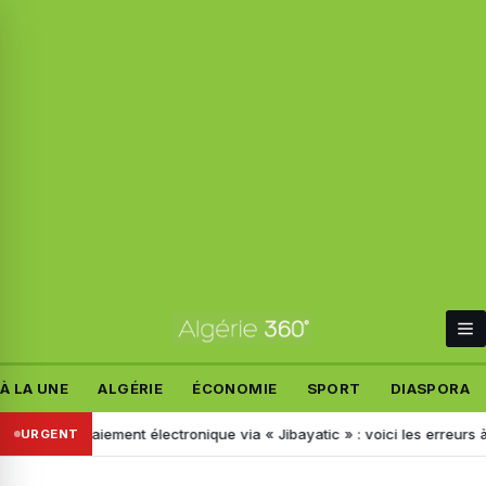
À LA UNE
ALGÉRIE
ÉCONOMIE
SPORT
DIASPORA
gues
Paiement électronique via « Jibayatic » : voici les erreurs à ne
URGENT