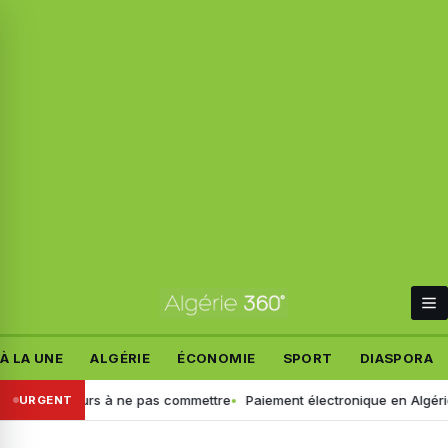
À LA UNE
ALGÉRIE
ÉCONOMIE
SPORT
DIASPORA
s erreurs à ne pas commettre
Paiement électronique en Algérie : une 
URGENT