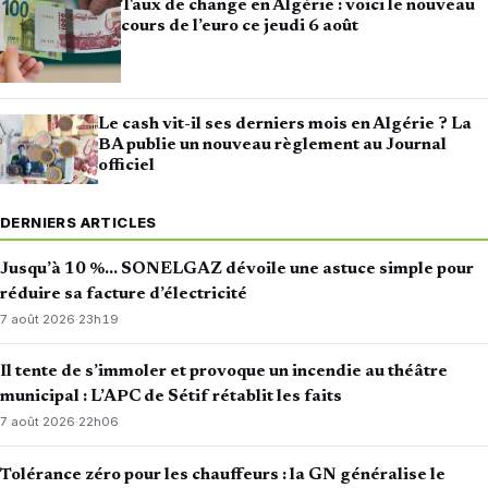
Taux de change en Algérie : voici le nouveau
cours de l’euro ce jeudi 6 août
Le cash vit-il ses derniers mois en Algérie ? La
BA publie un nouveau règlement au Journal
officiel
DERNIERS ARTICLES
Jusqu’à 10 %… SONELGAZ dévoile une astuce simple pour
réduire sa facture d’électricité
7 août 2026
·
23h19
Il tente de s’immoler et provoque un incendie au théâtre
municipal : L’APC de Sétif rétablit les faits
7 août 2026
·
22h06
Tolérance zéro pour les chauffeurs : la GN généralise le