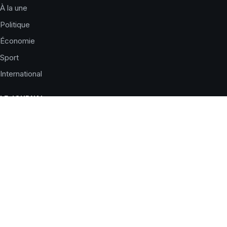
À la une
Politique
Économie
Sport
International
LE JOURNAL
Qui sommes-nous ?
Charte éditoriale
Corrections
Nous contacter
Publicité
SERVICES
Horaires de prières