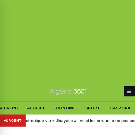
À LA UNE
ALGÉRIE
ÉCONOMIE
SPORT
DIASPORA
électronique via « Jibayatic » : voici les erreurs à ne pas commettre
URGENT