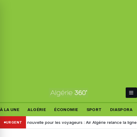
À LA UNE
ALGÉRIE
ÉCONOMIE
SPORT
DIASPORA
 nouvelle pour les voyageurs : Air Algérie relance la ligne Alger–Doha
URGENT