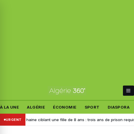
À LA UNE
ALGÉRIE
ÉCONOMIE
SPORT
DIASPORA
de haine ciblant une fille de 8 ans : trois ans de prison requis contre l
URGENT