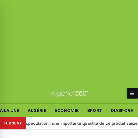
À LA UNE
ALGÉRIE
ÉCONOMIE
SPORT
DIASPORA
 la spéculation : une importante quantité de ce produit saisie à Chlef
URGENT