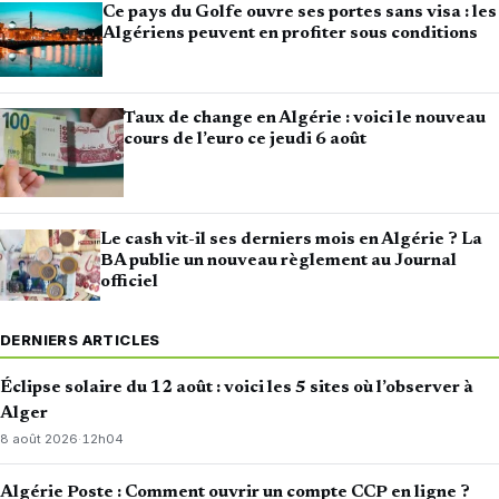
Ce pays du Golfe ouvre ses portes sans visa : les
Algériens peuvent en profiter sous conditions
Taux de change en Algérie : voici le nouveau
cours de l’euro ce jeudi 6 août
Le cash vit-il ses derniers mois en Algérie ? La
BA publie un nouveau règlement au Journal
officiel
DERNIERS ARTICLES
Éclipse solaire du 12 août : voici les 5 sites où l’observer à
Alger
8 août 2026
·
12h04
Algérie Poste : Comment ouvrir un compte CCP en ligne ?