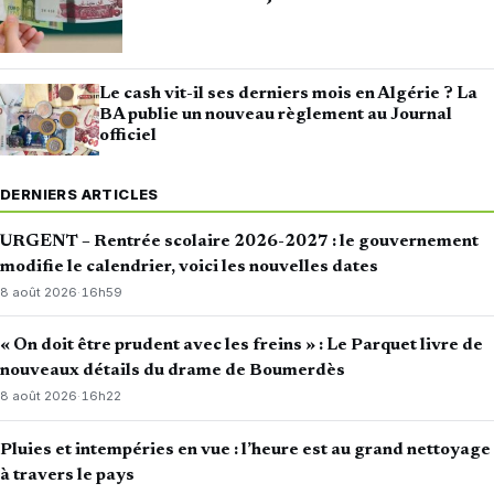
Le cash vit-il ses derniers mois en Algérie ? La
BA publie un nouveau règlement au Journal
officiel
DERNIERS ARTICLES
URGENT – Rentrée scolaire 2026-2027 : le gouvernement
modifie le calendrier, voici les nouvelles dates
8 août 2026
·
16h59
« On doit être prudent avec les freins » : Le Parquet livre de
nouveaux détails du drame de Boumerdès
8 août 2026
·
16h22
Pluies et intempéries en vue : l’heure est au grand nettoyage
à travers le pays