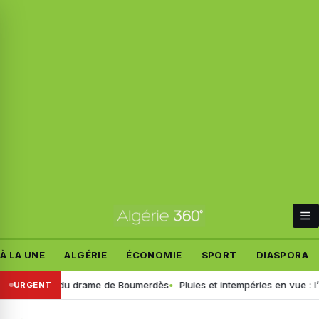
À LA UNE
ALGÉRIE
ÉCONOMIE
SPORT
DIASPORA
ux détails du drame de Boumerdès
Pluies et intempéries en vue : l’heu
URGENT