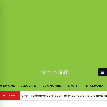
À LA UNE
ALGÉRIE
ÉCONOMIE
SPORT
DIASPORA
 les faits
Tolérance zéro pour les chauffeurs : la GN généralise le d
URGENT