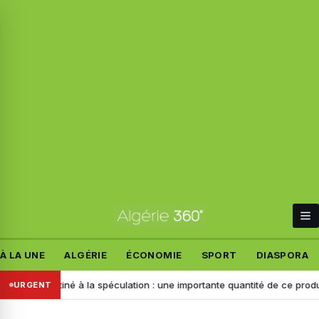
À LA UNE
ALGÉRIE
ÉCONOMIE
SPORT
DIASPORA
estiné à la spéculation : une importante quantité de ce produit saisie à
URGENT