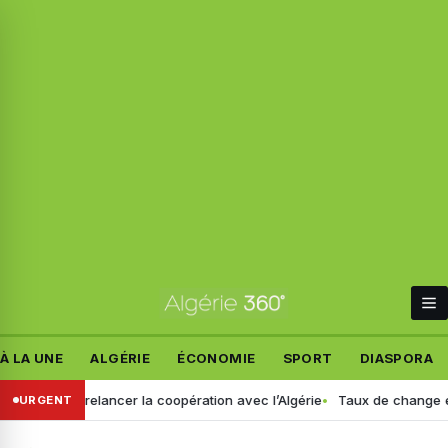
À LA UNE
ALGÉRIE
ÉCONOMIE
SPORT
DIASPORA
 à relancer la coopération avec l’Algérie
Taux de change en Algérie 
URGENT