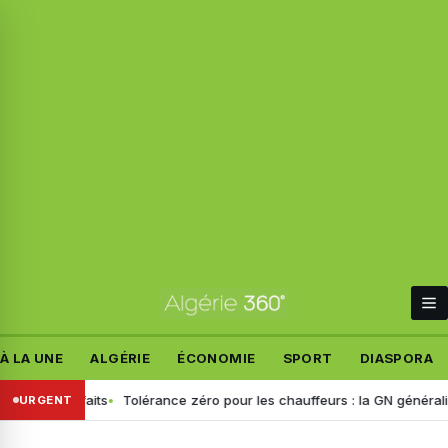
À LA UNE
ALGÉRIE
ÉCONOMIE
SPORT
DIASPORA
les faits
Tolérance zéro pour les chauffeurs : la GN généralise le dé
URGENT