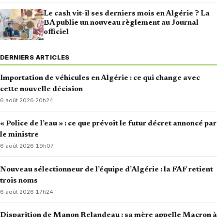
Le cash vit-il ses derniers mois en Algérie ? La
BA publie un nouveau règlement au Journal
officiel
DERNIERS ARTICLES
Importation de véhicules en Algérie : ce qui change avec
cette nouvelle décision
6 août 2026
·
20h24
« Police de l’eau » : ce que prévoit le futur décret annoncé par
le ministre
6 août 2026
·
19h07
Nouveau sélectionneur de l’équipe d’Algérie : la FAF retient
trois noms
6 août 2026
·
17h24
Disparition de Manon Relandeau : sa mère appelle Macron à