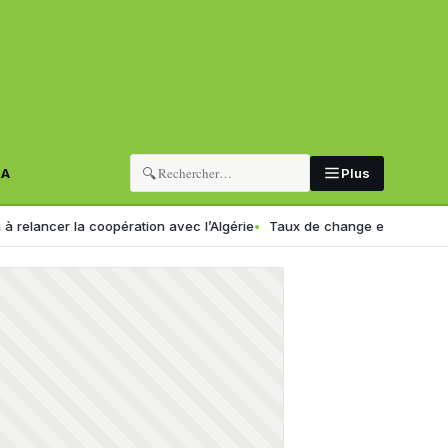
🔍
RA
Plus
a coopération avec l’Algérie
Taux de change en Algérie : voici le no