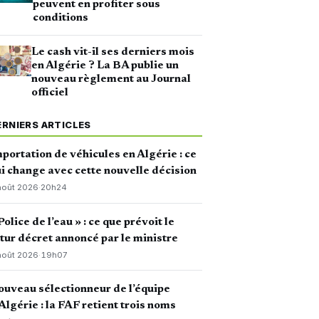
peuvent en profiter sous
conditions
Le cash vit-il ses derniers mois
en Algérie ? La BA publie un
nouveau règlement au Journal
officiel
ERNIERS ARTICLES
portation de véhicules en Algérie : ce
i change avec cette nouvelle décision
août 2026
·
20h24
Police de l’eau » : ce que prévoit le
tur décret annoncé par le ministre
août 2026
·
19h07
uveau sélectionneur de l’équipe
Algérie : la FAF retient trois noms