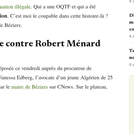
6 
tuation illégale.
Qui a une OQTF et qui a été
nion
. C’est moi le coupable dans cette histoire-là ?
Di
mè
de Béziers.
co
6 
te contre Robert Ménard
Ta
no
6 
éposée ce vendredi auprès du procureur de
anessa Edberg, l’avocate d’un jeune Algérien de 25
par le
maire de Béziers
sur CNews. Sur le plateau,