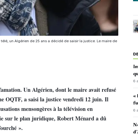
télé, un Algérien de 25 ans a décidé de saisir la justice. Le maire de
D
Im
qu
6 
amation. Un Algérien, dont le maire avait refusé
« 
e OQTF, a saisi la justice vendredi 12 juin. Il
fu
cusations mensongères à la télévision en
6 
rtie sur le plan juridique, Robert Ménard a dû
No
fourché ».
d’