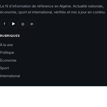
Le fil d'information de référence en Algérie. Actualité nationale,
économie, sport et international, vérifiés et mis à jour en continu.
f
▶
◎
in
RUBRIQUES
À la une
Politique
Économie
Sport
International
LE JOURNAL
Qui sommes-nous ?
Charte éditoriale