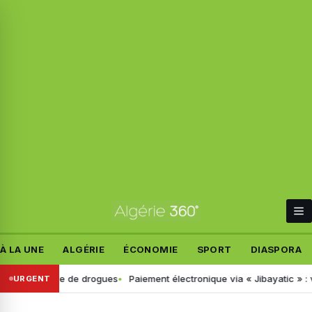
À LA UNE
ALGÉRIE
ÉCONOMIE
SPORT
DIASPORA
e dépistage de drogues
Paiement électronique via « Jibayatic » : voic
URGENT