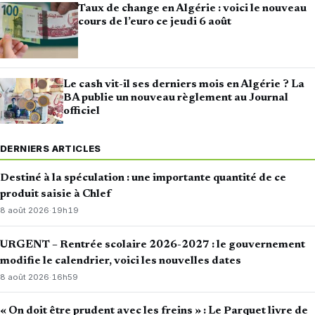
Taux de change en Algérie : voici le nouveau
cours de l’euro ce jeudi 6 août
Le cash vit-il ses derniers mois en Algérie ? La
BA publie un nouveau règlement au Journal
officiel
DERNIERS ARTICLES
Destiné à la spéculation : une importante quantité de ce
produit saisie à Chlef
8 août 2026
·
19h19
URGENT – Rentrée scolaire 2026-2027 : le gouvernement
modifie le calendrier, voici les nouvelles dates
8 août 2026
·
16h59
« On doit être prudent avec les freins » : Le Parquet livre de