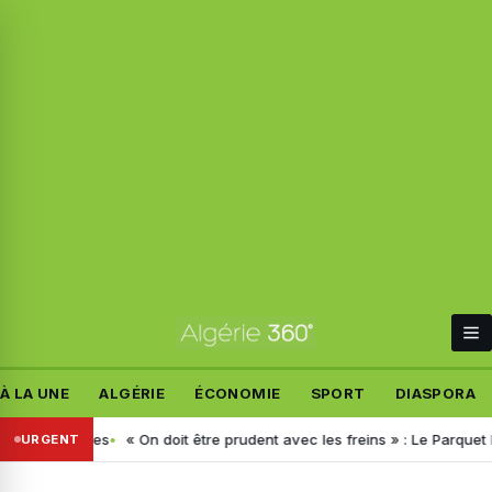
À LA UNE
ALGÉRIE
ÉCONOMIE
SPORT
DIASPORA
lles dates
« On doit être prudent avec les freins » : Le Parquet liv
URGENT