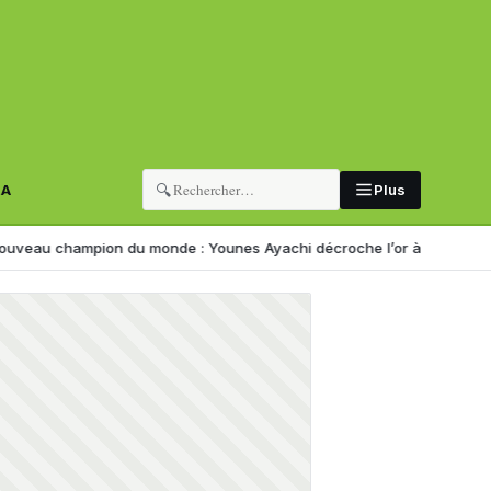
🔍
RA
Plus
 champion du monde : Younes Ayachi décroche l’or à Eugene
Corrupti