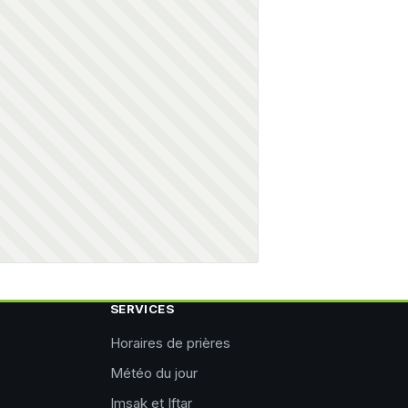
SERVICES
Horaires de prières
Météo du jour
Imsak et Iftar