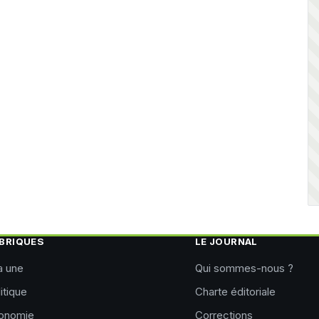
BRIQUES
LE JOURNAL
a une
Qui sommes-nous ?
itique
Charte éditoriale
onomie
Corrections