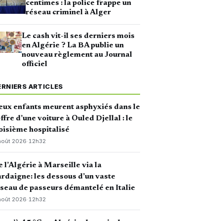
centimes : la police frappe un
réseau criminel à Alger
Le cash vit-il ses derniers mois
en Algérie ? La BA publie un
nouveau règlement au Journal
officiel
ERNIERS ARTICLES
ux enfants meurent asphyxiés dans le
ffre d’une voiture à Ouled Djellal : le
oisième hospitalisé
août 2026
·
12h32
 l’Algérie à Marseille via la
rdaigne: les dessous d’un vaste
seau de passeurs démantelé en Italie
août 2026
·
12h32