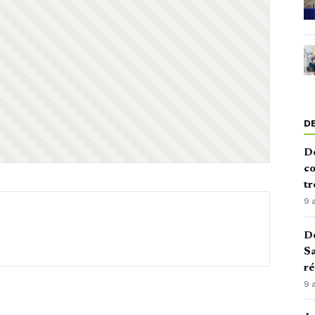
D
De
co
tr
9 
De
Sa
ré
9 