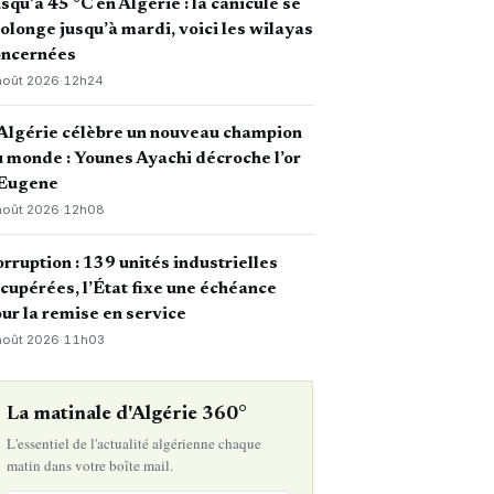
squ’à 45 °C en Algérie : la canicule se
olonge jusqu’à mardi, voici les wilayas
oncernées
août 2026
·
12h24
Algérie célèbre un nouveau champion
 monde : Younes Ayachi décroche l’or
 Eugene
août 2026
·
12h08
rruption : 139 unités industrielles
cupérées, l’État fixe une échéance
ur la remise en service
août 2026
·
11h03
La matinale d'Algérie 360°
L'essentiel de l'actualité algérienne chaque
matin dans votre boîte mail.