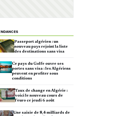
ENDANCES
Passeport algérien : un
nouveau pays rejoint la liste
des destinations sans visa
Ce pays du Golfe ouvre ses
portes sans visa : les Algériens
peuvent en profiter sous
conditions
Taux de change en Algérie :
voici le nouveau cours de
l’euro ce jeudi 6 août
Une saisie de 8,4 milliards de