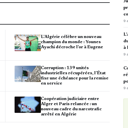
Ju
pr
c
9 
L’
L’Algérie célèbre un nouveau
du
champion du monde : Younes
Ayachi décroche l’or à Eugene
à
9 
Corruption : 139 unités
Co
industrielles récupérées, l’État
ré
fixe une échéance pour la remise
po
en service
9 
Coopération judiciaire entre
Alger et Paris relancée : un
nouveau cadre du narcotrafic
arrêté en Algérie