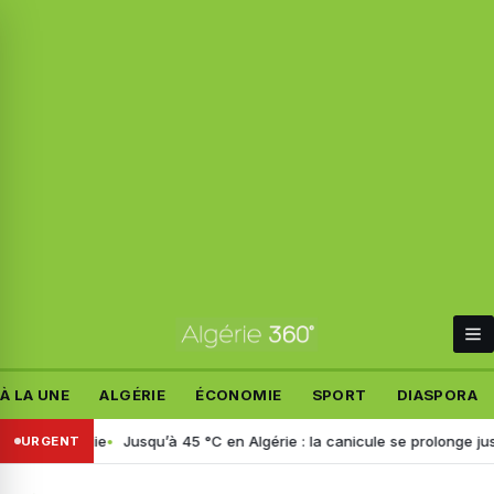
À LA UNE
ALGÉRIE
ÉCONOMIE
SPORT
DIASPORA
 Italie
Jusqu’à 45 °C en Algérie : la canicule se prolonge jusqu’à ma
URGENT