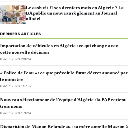
Le cash vit-il ses derniers mois en Algérie ? La
BA publie un nouveau règlement au Journal
officiel
DERNIERS ARTICLES
Importation de véhicules en Algérie : ce qui change avec
cette nouvelle décision
6 août 2026
·
20h24
« Police de l’eau » : ce que prévoit le futur décret annoncé par
le ministre
6 août 2026
·
19h07
Nouveau sélectionneur de l’équipe d’Algérie : la FAF retient
trois noms
6 août 2026
·
17h24
Disparition de Manon Relandeau : sa mère appelle Macron à