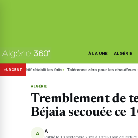
À LA UNE
ALGÉRIE
 Sétif rétablit les faits
Tolérance zéro pour les chauffeurs : la GN g
URGENT
ALGÉRIE
Tremblement de ter
Béjaia secouée ce 
A
A
Publié le 10 septembre 2023 à 10:23
1 min de lecture