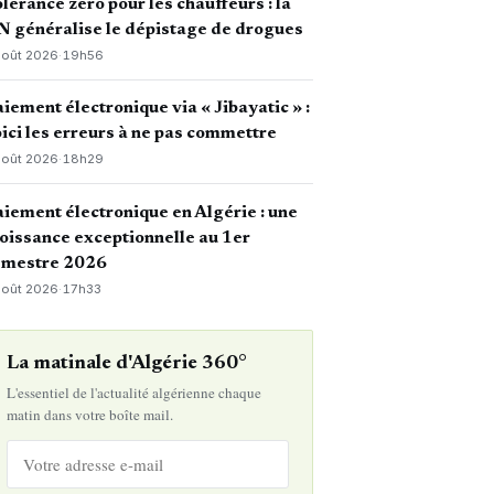
lérance zéro pour les chauffeurs : la
 généralise le dépistage de drogues
août 2026
·
19h56
iement électronique via « Jibayatic » :
ici les erreurs à ne pas commettre
août 2026
·
18h29
iement électronique en Algérie : une
oissance exceptionnelle au 1er
emestre 2026
août 2026
·
17h33
La matinale d'Algérie 360°
L'essentiel de l'actualité algérienne chaque
matin dans votre boîte mail.