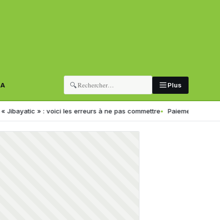
🔍
RA
Plus
ic » : voici les erreurs à ne pas commettre
Paiement électronique en