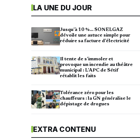
LA UNE DU JOUR
Jusqu’à 10 %… SONELGAZ
dévoile une astuce simple pour
réduire sa facture d’électricité
Il tente de s’immoler et
provoque un incendie au théâtre
municipal : L’APC de Sétif
rétablit les faits
Tolérance zéro pour les
chauffeurs : la GN généralise le
dépistage de drogues
EXTRA CONTENU