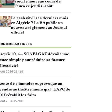
voici le nouveau cours de
l’euro ce jeudi 6 août
Le cash vit-il ses derniers mois
en Algérie ? La BA publie un
nouveau règlement au Journal
officiel
ERNIERS ARTICLES
usqu’à 10 %… SONELGAZ dévoile une
tuce simple pour réduire sa facture
électricité
août 2026
·
23h19
 tente de s’immoler et provoque un
cendie au théâtre municipal : L’APC de
tif rétablit les faits
août 2026
·
22h06