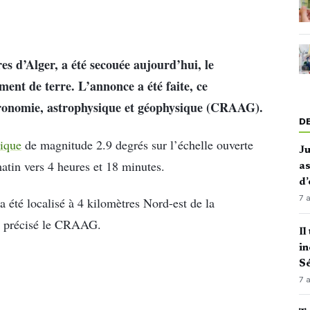
es d’Alger, a été secouée aujourd’hui, le
nt de terre. L’annonce a été faite, ce
tronomie, astrophysique et géophysique (CRAAG).
D
rique
de magnitude 2.9 degrés sur l’échelle ouverte
J
atin vers 4 heures et 18 minutes.
as
d’
7 
a été localisé à 4 kilomètres Nord-est de la
a précisé le CRAAG.
Il
in
Sé
7 