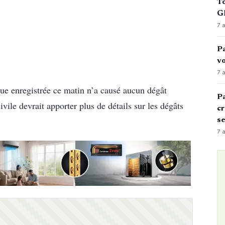
To
GN
7 
Pa
vo
7 
que enregistrée ce matin n’a causé aucun dégât
Pa
vile devrait apporter plus de détails sur les dégâts
cr
s
7 