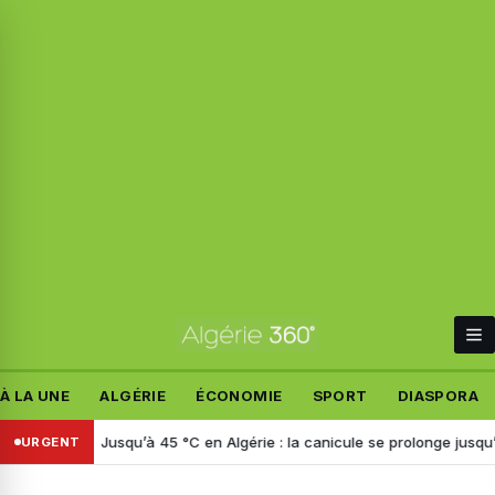
À LA UNE
ALGÉRIE
ÉCONOMIE
SPORT
DIASPORA
Italie
Jusqu’à 45 °C en Algérie : la canicule se prolonge jusqu’à mar
URGENT