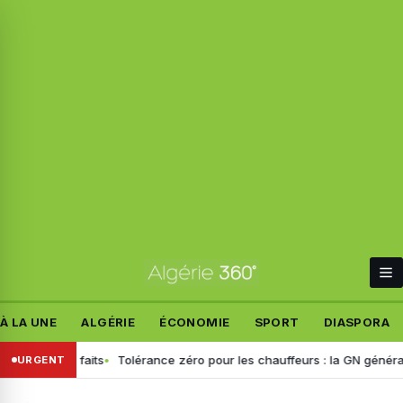
À LA UNE
ALGÉRIE
ÉCONOMIE
SPORT
DIASPORA
 les faits
Tolérance zéro pour les chauffeurs : la GN généralise le d
URGENT