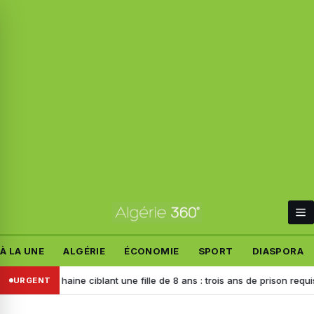
À LA UNE
ALGÉRIE
ÉCONOMIE
SPORT
DIASPORA
urs de haine ciblant une fille de 8 ans : trois ans de prison requis contr
URGENT