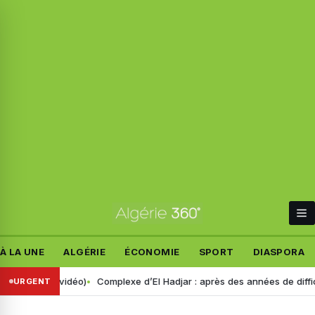
À LA UNE
ALGÉRIE
ÉCONOMIE
SPORT
DIASPORA
ir (vidéo)
Complexe d’El Hadjar : après des années de difficultés, le
URGENT